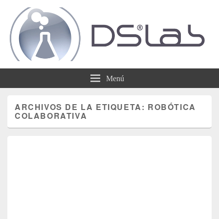
DSLab
Whispering IT things…
Menú
ARCHIVOS DE LA ETIQUETA:
ROBÓTICA
COLABORATIVA