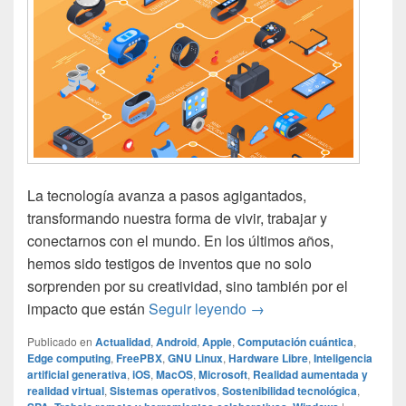
La tecnología avanza a pasos agigantados,
transformando nuestra forma de vivir, trabajar y
conectarnos con el mundo. En los últimos años,
hemos sido testigos de inventos que no solo
sorprenden por su creatividad, sino también por el
Los inventos tecnológic
impacto que están
Seguir leyendo
→
Publicado en
Actualidad
,
Android
,
Apple
,
Computación cuántica
,
Edge computing
,
FreePBX
,
GNU Linux
,
Hardware Libre
,
Inteligencia
artificial generativa
,
iOS
,
MacOS
,
Microsoft
,
Realidad aumentada y
realidad virtual
,
Sistemas operativos
,
Sostenibilidad tecnológica
,