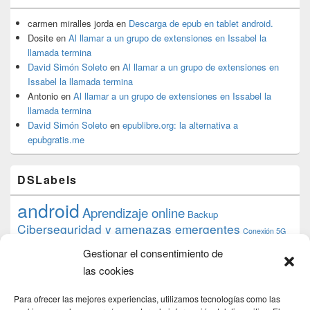
carmen miralles jorda
en
Descarga de epub en tablet android.
Dosite
en
Al llamar a un grupo de extensiones en Issabel la
llamada termina
David Simón Soleto
en
Al llamar a un grupo de extensiones en
Issabel la llamada termina
Antonio
en
Al llamar a un grupo de extensiones en Issabel la
llamada termina
David Simón Soleto
en
epublibre.org: la alternativa a
epubgratis.me
DSLabels
android
Aprendizaje online
Backup
Ciberseguridad y amenazas emergentes
Conexión 5G
debian
desarrollo web
descarga
conocimiento
datos
Gestionar el consentimiento de
ios
Google
gratis
epub
Formación
iphone
hardware
inicios
las cookies
pi
mooc
PC
juegos
macos
mediacenter
Nginx
PHP
multimedia
Raspberry
raspberrypi
Para ofrecer las mejores experiencias, utilizamos tecnologías como las
proyecto
PS4
python