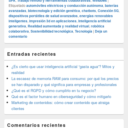
SPA
,
Trabajo remoto y herramientas colaborativas
,
Windows
|
Etiquetado
automóviles eléctricos y conducción autónoma
,
baterías
avanzadas
,
biotecnología y edición genética
,
chatbots
,
Conexión 5G
,
dispositivos portátiles de salud avanzados
,
energías renovables
inteligentes
,
impresión 3d en aplicaciones
,
Inteligencia artificial
generativa
,
Realidad aumentada y realidad virtual
,
robótica
colaborativa
,
Sostenibilidad tecnológica
,
Tecnología
|
Deja un
comentario
El
Entradas recientes
área
de
widget
¿Es cierto que usar inteligencia artificial “gasta agua”? Mitos y
barra
realidad
lateral
La escasez de memoria RAM para consumo: por qué los precios
primaria
se han disparado y qué significa para empresas y profesionales
¿Qué es el RGPD y cómo cumplirlo en tu negocio?
Qué es el factor humano en ciberseguridad y cómo mitigarlo
Marketing de contenidos: cómo crear contenido que atraiga
clientes
Comentarios recientes