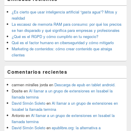
área
de
widget
¿Es cierto que usar inteligencia artificial “gasta agua”? Mitos y
barra
realidad
lateral
La escasez de memoria RAM para consumo: por qué los precios
primaria
se han disparado y qué significa para empresas y profesionales
¿Qué es el RGPD y cómo cumplirlo en tu negocio?
Qué es el factor humano en ciberseguridad y cómo mitigarlo
Marketing de contenidos: cómo crear contenido que atraiga
clientes
Comentarios recientes
carmen miralles jorda
en
Descarga de epub en tablet android.
Dosite
en
Al llamar a un grupo de extensiones en Issabel la
llamada termina
David Simón Soleto
en
Al llamar a un grupo de extensiones en
Issabel la llamada termina
Antonio
en
Al llamar a un grupo de extensiones en Issabel la
llamada termina
David Simón Soleto
en
epublibre.org: la alternativa a