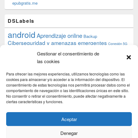
epubgratis.me
DSLabels
android
Aprendizaje online
Backup
Ciberseguridad y amenazas emergentes
Conexión 5G
debian
desarrollo web
descarga
conocimiento
datos
Gestionar el consentimiento de
ios
Google
gratis
epub
Formación
iphone
hardware
inicios
las cookies
pi
mooc
PC
juegos
macos
mediacenter
Nginx
PHP
multimedia
Raspberry
raspberrypi
Para ofrecer las mejores experiencias, utilizamos tecnologías como las
proyecto
PS4
python
Sostenibilidad
cookies para almacenar y/o acceder a la información del dispositivo. El
raspbian
review
consentimiento de estas tecnologías nos permitirá procesar datos como el
Servidor Web
tecnológica
Tecnología
comportamiento de navegación o las identificaciones únicas en este sitio.
torrent
No consentir o retirar el consentimiento, puede afectar negativamente a
Windows
transmission
tutorial
ubuntu server
ciertas características y funciones.
usuarios
wordpress
xbmc
Aceptar
Denegar