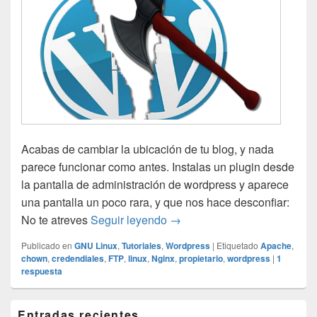
Acabas de cambiar la ubicación de tu blog, y nada
parece funcionar como antes. Instalas un plugin desde
la pantalla de administración de wordpress y aparece
una pantalla un poco rara, y que nos hace desconfiar:
WordPress me pide credencial
No te atreves
Seguir leyendo
→
Publicado en
GNU Linux
,
Tutoriales
,
Wordpress
|
Etiquetado
Apache
,
chown
,
credendiales
,
FTP
,
linux
,
Nginx
,
propietario
,
wordpress
|
1
respuesta
El
Entradas recientes