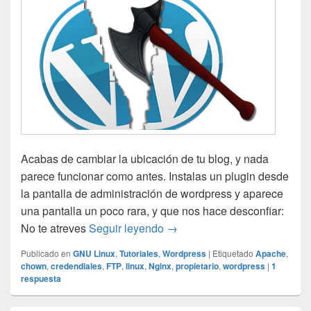
Acabas de cambiar la ubicación de tu blog, y nada
parece funcionar como antes. Instalas un plugin desde
la pantalla de administración de wordpress y aparece
una pantalla un poco rara, y que nos hace desconfiar:
WordPress me pide credencial
No te atreves
Seguir leyendo
→
Publicado en
GNU Linux
,
Tutoriales
,
Wordpress
|
Etiquetado
Apache
,
chown
,
credendiales
,
FTP
,
linux
,
Nginx
,
propietario
,
wordpress
|
1
respuesta