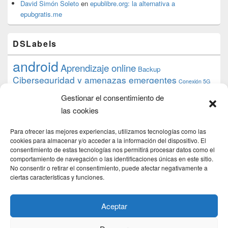
David Simón Soleto
en
epublibre.org: la alternativa a
epubgratis.me
DSLabels
android
Aprendizaje online
Backup
Ciberseguridad y amenazas emergentes
Conexión 5G
debian
desarrollo web
descarga
conocimiento
datos
Gestionar el consentimiento de
ios
Google
gratis
epub
Formación
iphone
hardware
inicios
las cookies
pi
mooc
PC
juegos
macos
mediacenter
Nginx
PHP
multimedia
Raspberry
raspberrypi
Para ofrecer las mejores experiencias, utilizamos tecnologías como las
proyecto
PS4
python
Sostenibilidad
cookies para almacenar y/o acceder a la información del dispositivo. El
raspbian
review
consentimiento de estas tecnologías nos permitirá procesar datos como el
Servidor Web
tecnológica
Tecnología
comportamiento de navegación o las identificaciones únicas en este sitio.
torrent
No consentir o retirar el consentimiento, puede afectar negativamente a
Windows
transmission
tutorial
ubuntu server
ciertas características y funciones.
usuarios
wordpress
xbmc
Aceptar