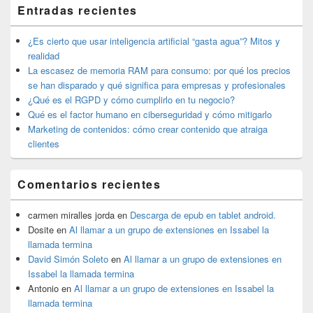
El
Entradas recientes
área
de
widget
¿Es cierto que usar inteligencia artificial “gasta agua”? Mitos y
barra
realidad
lateral
La escasez de memoria RAM para consumo: por qué los precios
primaria
se han disparado y qué significa para empresas y profesionales
¿Qué es el RGPD y cómo cumplirlo en tu negocio?
Qué es el factor humano en ciberseguridad y cómo mitigarlo
Marketing de contenidos: cómo crear contenido que atraiga
clientes
Comentarios recientes
carmen miralles jorda
en
Descarga de epub en tablet android.
Dosite
en
Al llamar a un grupo de extensiones en Issabel la
llamada termina
David Simón Soleto
en
Al llamar a un grupo de extensiones en
Issabel la llamada termina
Antonio
en
Al llamar a un grupo de extensiones en Issabel la
llamada termina