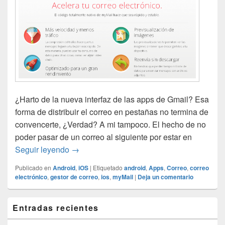
¿Harto de la nueva interfaz de las apps de Gmail? Esa
forma de distribuir el correo en pestañas no termina de
convencerte, ¿Verdad? A mi tampoco. El hecho de no
poder pasar de un correo al siguiente por estar en
myMail la app para gestionar tu correo.
Seguir leyendo
→
Publicado en
Android
,
iOS
|
Etiquetado
android
,
Apps
,
Correo
,
correo
electrónico
,
gestor de correo
,
ios
,
myMail
|
Deja un comentario
El
Entradas recientes
área
de