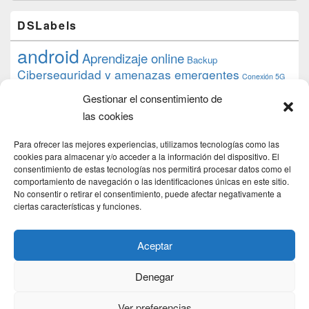
DSLabels
android
Aprendizaje online
Backup
Ciberseguridad y amenazas emergentes
Conexión 5G
debian
desarrollo web
descarga
conocimiento
datos
Gestionar el consentimiento de
ios
Google
gratis
epub
Formación
iphone
hardware
inicios
las cookies
pi
mooc
PC
juegos
macos
mediacenter
Nginx
PHP
multimedia
Raspberry
raspberrypi
Para ofrecer las mejores experiencias, utilizamos tecnologías como las
proyecto
PS4
python
Sostenibilidad
cookies para almacenar y/o acceder a la información del dispositivo. El
raspbian
review
consentimiento de estas tecnologías nos permitirá procesar datos como el
Servidor Web
tecnológica
Tecnología
comportamiento de navegación o las identificaciones únicas en este sitio.
torrent
No consentir o retirar el consentimiento, puede afectar negativamente a
Windows
transmission
tutorial
ubuntu server
ciertas características y funciones.
usuarios
wordpress
xbmc
Aceptar
Denegar
Copyright © 2026
DSLab
. Todos los Derechos Reservados.
Politica de cookies
Ver preferencias