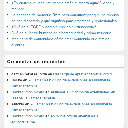
widget
¿Es cierto que usar inteligencia artificial “gasta agua”? Mitos y
barra
realidad
lateral
La escasez de memoria RAM para consumo: por qué los precios
primaria
se han disparado y qué significa para empresas y profesionales
¿Qué es el RGPD y cómo cumplirlo en tu negocio?
Qué es el factor humano en ciberseguridad y cómo mitigarlo
Marketing de contenidos: cómo crear contenido que atraiga
clientes
Comentarios recientes
carmen miralles jorda
en
Descarga de epub en tablet android.
Dosite
en
Al llamar a un grupo de extensiones en Issabel la
llamada termina
David Simón Soleto
en
Al llamar a un grupo de extensiones en
Issabel la llamada termina
Antonio
en
Al llamar a un grupo de extensiones en Issabel la
llamada termina
David Simón Soleto
en
epublibre.org: la alternativa a
epubgratis.me