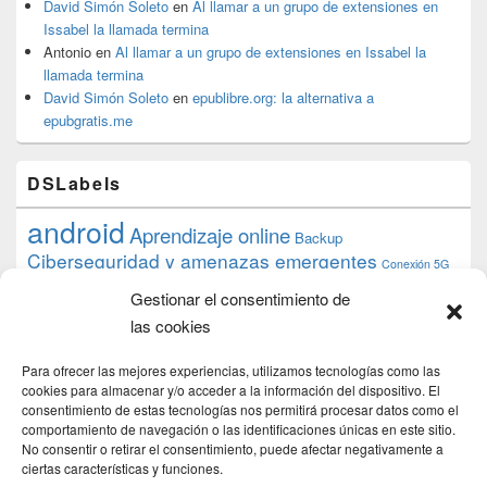
David Simón Soleto
en
Al llamar a un grupo de extensiones en
Issabel la llamada termina
Antonio
en
Al llamar a un grupo de extensiones en Issabel la
llamada termina
David Simón Soleto
en
epublibre.org: la alternativa a
epubgratis.me
DSLabels
android
Aprendizaje online
Backup
Ciberseguridad y amenazas emergentes
Conexión 5G
debian
desarrollo web
descarga
conocimiento
datos
Gestionar el consentimiento de
ios
Google
gratis
epub
Formación
iphone
hardware
inicios
las cookies
pi
mooc
PC
juegos
macos
mediacenter
Nginx
PHP
multimedia
Raspberry
raspberrypi
Para ofrecer las mejores experiencias, utilizamos tecnologías como las
proyecto
PS4
python
Sostenibilidad
cookies para almacenar y/o acceder a la información del dispositivo. El
raspbian
review
consentimiento de estas tecnologías nos permitirá procesar datos como el
Servidor Web
tecnológica
Tecnología
comportamiento de navegación o las identificaciones únicas en este sitio.
torrent
No consentir o retirar el consentimiento, puede afectar negativamente a
Windows
transmission
tutorial
ubuntu server
ciertas características y funciones.
usuarios