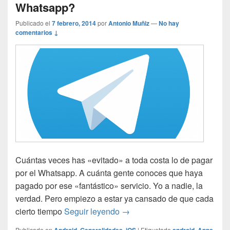
Whatsapp?
Publicado el
7 febrero, 2014
por
Antonio Muñiz
—
No hay
comentarios ↓
Cuántas veces has «evitado» a toda costa lo de pagar
por el Whatsapp. A cuánta gente conoces que haya
pagado por ese «fantástico» servicio. Yo a nadie, la
verdad. Pero empiezo a estar ya cansado de que cada
Telegram ¿Otra alternativa 
cierto tiempo
Seguir leyendo
→
Publicado en
Android
,
Generalidades
,
iOS
|
Etiquetado
android
,
Apps
,