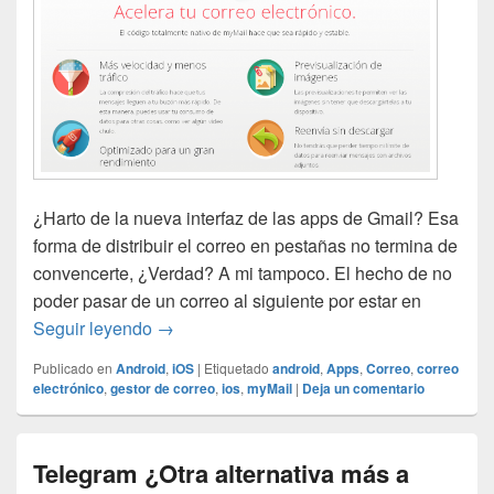
¿Harto de la nueva interfaz de las apps de Gmail? Esa
forma de distribuir el correo en pestañas no termina de
convencerte, ¿Verdad? A mi tampoco. El hecho de no
poder pasar de un correo al siguiente por estar en
myMail la app para gestionar tu correo.
Seguir leyendo
→
Publicado en
Android
,
iOS
|
Etiquetado
android
,
Apps
,
Correo
,
correo
electrónico
,
gestor de correo
,
ios
,
myMail
|
Deja un comentario
Telegram ¿Otra alternativa más a