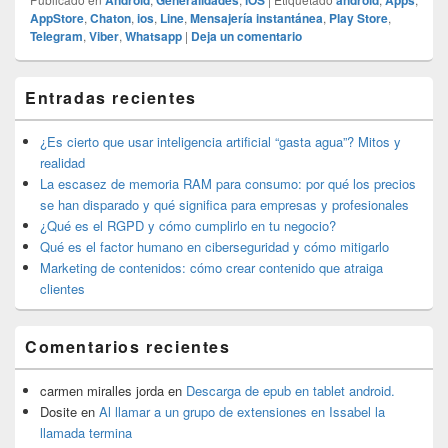
AppStore
,
Chaton
,
ios
,
Line
,
Mensajería instantánea
,
Play Store
,
Telegram
,
Viber
,
Whatsapp
|
Deja un comentario
El
Entradas recientes
área
de
widget
¿Es cierto que usar inteligencia artificial “gasta agua”? Mitos y
barra
realidad
lateral
La escasez de memoria RAM para consumo: por qué los precios
primaria
se han disparado y qué significa para empresas y profesionales
¿Qué es el RGPD y cómo cumplirlo en tu negocio?
Qué es el factor humano en ciberseguridad y cómo mitigarlo
Marketing de contenidos: cómo crear contenido que atraiga
clientes
Comentarios recientes
carmen miralles jorda
en
Descarga de epub en tablet android.
Dosite
en
Al llamar a un grupo de extensiones en Issabel la
llamada termina