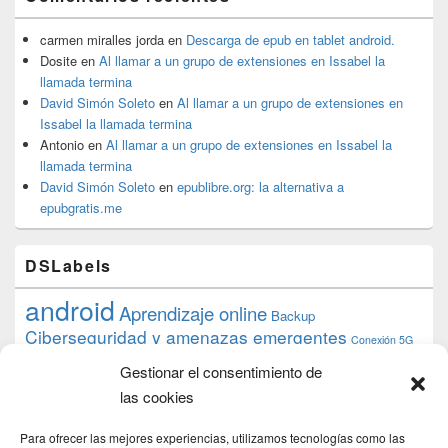
carmen miralles jorda
en
Descarga de epub en tablet android.
Dosite
en
Al llamar a un grupo de extensiones en Issabel la
llamada termina
David Simón Soleto
en
Al llamar a un grupo de extensiones en
Issabel la llamada termina
Antonio
en
Al llamar a un grupo de extensiones en Issabel la
llamada termina
David Simón Soleto
en
epublibre.org: la alternativa a
epubgratis.me
DSLabels
android
Aprendizaje online
Backup
Ciberseguridad y amenazas emergentes
Conexión 5G
debian
desarrollo web
descarga
conocimiento
datos
Gestionar el consentimiento de
ios
Google
gratis
epub
Formación
iphone
hardware
inicios
las cookies
pi
mooc
PC
juegos
macos
mediacenter
Nginx
PHP
multimedia
Raspberry
raspberrypi
Para ofrecer las mejores experiencias, utilizamos tecnologías como las
proyecto
PS4
python