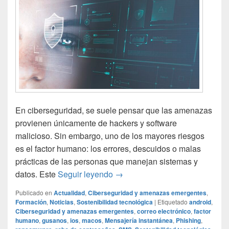
En ciberseguridad, se suele pensar que las amenazas
provienen únicamente de hackers y software
malicioso. Sin embargo, uno de los mayores riesgos
es el factor humano: los errores, descuidos o malas
prácticas de las personas que manejan sistemas y
Qué es el factor humano en cib
datos. Este
Seguir leyendo
→
Publicado en
Actualidad
,
Ciberseguridad y amenazas emergentes
,
Formación
,
Noticias
,
Sostenibilidad tecnológica
|
Etiquetado
android
,
Ciberseguridad y amenazas emergentes
,
correo electrónico
,
factor
humano
,
gusanos
,
ios
,
macos
,
Mensajería instantánea
,
Phishing
,