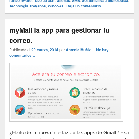
ransomware
,
robo de contraseñas
,
SMS
,
Sostenibilidad tecnológica
,
Tecnología
,
troyanos
,
Windows
|
Deja un comentario
myMail la app para gestionar tu
correo.
Publicado el
20 marzo, 2014
por
Antonio Muñiz
—
No hay
comentarios ↓
¿Harto de la nueva interfaz de las apps de Gmail? Esa