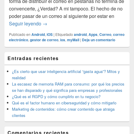
forma de distribuir el correo en pestañas no termina de
convencerte, ¿Verdad? A mi tampoco. El hecho de no
poder pasar de un correo al siguiente por estar en
myMail la app para gestionar tu correo.
Seguir leyendo
→
Publicado en
Android
,
iOS
|
Etiquetado
android
,
Apps
,
Correo
,
correo
electrónico
,
gestor de correo
,
ios
,
myMail
|
Deja un comentario
El
Entradas recientes
área
de
widget
¿Es cierto que usar inteligencia artificial “gasta agua”? Mitos y
barra
realidad
lateral
La escasez de memoria RAM para consumo: por qué los precios
primaria
se han disparado y qué significa para empresas y profesionales
¿Qué es el RGPD y cómo cumplirlo en tu negocio?
Qué es el factor humano en ciberseguridad y cómo mitigarlo
Marketing de contenidos: cómo crear contenido que atraiga
clientes
Comentarios recientes