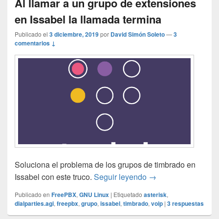
Al llamar a un grupo de extensiones
en Issabel la llamada termina
Publicado el
3 diciembre, 2019
por
David Simón Soleto
—
3
comentarios ↓
Soluciona el problema de los grupos de timbrado en
Al llamar a un grupo
Issabel con este truco.
Seguir leyendo
→
Publicado en
FreePBX
,
GNU Linux
|
Etiquetado
asterisk
,
dialparties.agi
,
freepbx
,
grupo
,
issabel
,
timbrado
,
voip
|
3
respuestas