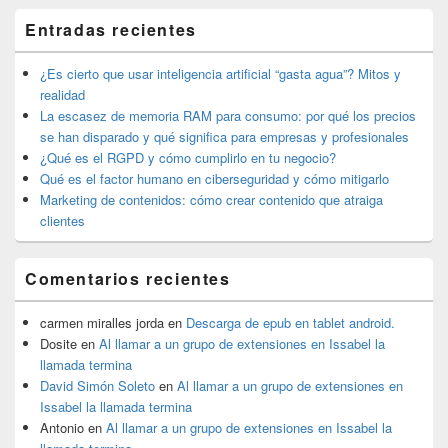
El
Entradas recientes
área
de
widget
¿Es cierto que usar inteligencia artificial “gasta agua”? Mitos y
barra
realidad
lateral
La escasez de memoria RAM para consumo: por qué los precios
primaria
se han disparado y qué significa para empresas y profesionales
¿Qué es el RGPD y cómo cumplirlo en tu negocio?
Qué es el factor humano en ciberseguridad y cómo mitigarlo
Marketing de contenidos: cómo crear contenido que atraiga
clientes
Comentarios recientes
carmen miralles jorda
en
Descarga de epub en tablet android.
Dosite
en
Al llamar a un grupo de extensiones en Issabel la
llamada termina
David Simón Soleto
en
Al llamar a un grupo de extensiones en
Issabel la llamada termina
Antonio
en
Al llamar a un grupo de extensiones en Issabel la