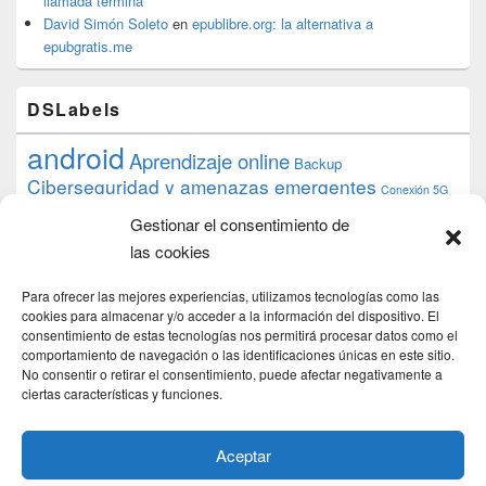
llamada termina
David Simón Soleto
en
epublibre.org: la alternativa a
epubgratis.me
DSLabels
android
Aprendizaje online
Backup
Ciberseguridad y amenazas emergentes
Conexión 5G
debian
desarrollo web
descarga
conocimiento
datos
Gestionar el consentimiento de
ios
Google
gratis
epub
Formación
iphone
hardware
inicios
las cookies
pi
mooc
PC
juegos
macos
mediacenter
Nginx
PHP
multimedia
Raspberry
raspberrypi
Para ofrecer las mejores experiencias, utilizamos tecnologías como las
proyecto
PS4
python
Sostenibilidad
cookies para almacenar y/o acceder a la información del dispositivo. El
raspbian
review
consentimiento de estas tecnologías nos permitirá procesar datos como el
Servidor Web
tecnológica
Tecnología
comportamiento de navegación o las identificaciones únicas en este sitio.
torrent
No consentir o retirar el consentimiento, puede afectar negativamente a
Windows
transmission
tutorial
ubuntu server
ciertas características y funciones.
usuarios
wordpress
xbmc
Aceptar