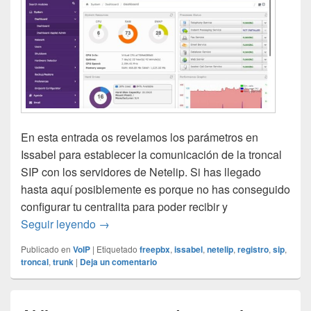
En esta entrada os revelamos los parámetros en
Issabel para establecer la comunicación de la troncal
SIP con los servidores de Netelip. Si has llegado
hasta aquí posiblemente es porque no has conseguido
configurar tu centralita para poder recibir y
Configurar linea troncal SIP de netelip en I
Seguir leyendo
→
Publicado en
VoIP
|
Etiquetado
freepbx
,
issabel
,
netelip
,
registro
,
sip
,
troncal
,
trunk
|
Deja un comentario