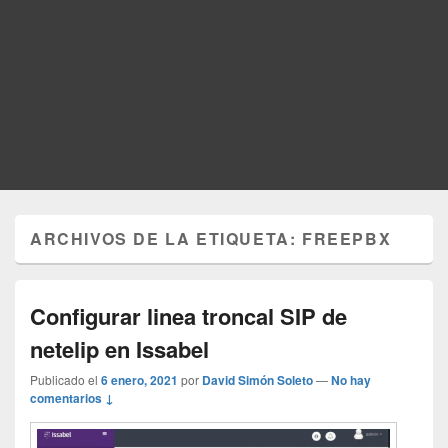
ARCHIVOS DE LA ETIQUETA:
FREEPBX
Configurar linea troncal SIP de
netelip en Issabel
Publicado el
6 enero, 2021
por
David Simón Soleto
—
No hay
comentarios ↓