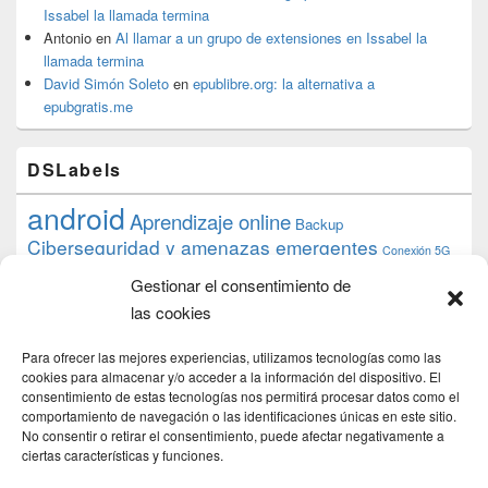
Issabel la llamada termina
Antonio
en
Al llamar a un grupo de extensiones en Issabel la
llamada termina
David Simón Soleto
en
epublibre.org: la alternativa a
epubgratis.me
DSLabels
android
Aprendizaje online
Backup
Ciberseguridad y amenazas emergentes
Conexión 5G
debian
desarrollo web
descarga
conocimiento
datos
Gestionar el consentimiento de
ios
Google
gratis
epub
Formación
iphone
hardware
inicios
las cookies
pi
mooc
PC
juegos
macos
mediacenter
Nginx
PHP
multimedia
Raspberry
raspberrypi
Para ofrecer las mejores experiencias, utilizamos tecnologías como las
proyecto
PS4
python
Sostenibilidad
cookies para almacenar y/o acceder a la información del dispositivo. El
raspbian
review
consentimiento de estas tecnologías nos permitirá procesar datos como el
Servidor Web
tecnológica
Tecnología
comportamiento de navegación o las identificaciones únicas en este sitio.
torrent
No consentir o retirar el consentimiento, puede afectar negativamente a
Windows
transmission
tutorial
ubuntu server
ciertas características y funciones.
usuarios
wordpress
xbmc