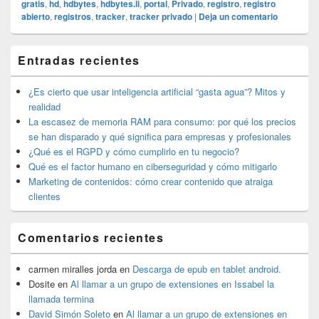
gratis
,
hd
,
hdbytes
,
hdbytes.li
,
portal
,
Privado
,
registro
,
registro
abierto
,
registros
,
tracker
,
tracker privado
|
Deja un comentario
El
Entradas recientes
área
de
widget
¿Es cierto que usar inteligencia artificial “gasta agua”? Mitos y
barra
realidad
lateral
La escasez de memoria RAM para consumo: por qué los precios
primaria
se han disparado y qué significa para empresas y profesionales
¿Qué es el RGPD y cómo cumplirlo en tu negocio?
Qué es el factor humano en ciberseguridad y cómo mitigarlo
Marketing de contenidos: cómo crear contenido que atraiga
clientes
Comentarios recientes
carmen miralles jorda
en
Descarga de epub en tablet android.
Dosite
en
Al llamar a un grupo de extensiones en Issabel la
llamada termina
David Simón Soleto
en
Al llamar a un grupo de extensiones en