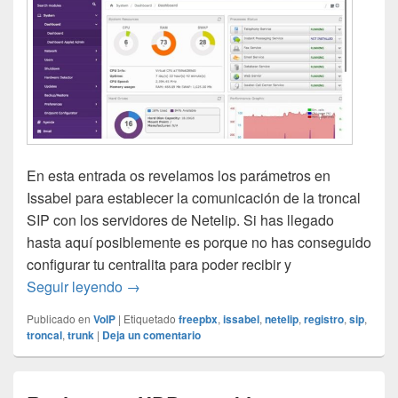
En esta entrada os revelamos los parámetros en
Issabel para establecer la comunicación de la troncal
SIP con los servidores de Netelip. Si has llegado
hasta aquí posiblemente es porque no has conseguido
configurar tu centralita para poder recibir y
Configurar linea troncal SIP de netelip en I
Seguir leyendo
→
Publicado en
VoIP
|
Etiquetado
freepbx
,
issabel
,
netelip
,
registro
,
sip
,
troncal
,
trunk
|
Deja un comentario