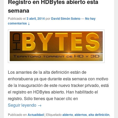
Registro en HDBytes abierto esta
semana
Publicado el
3 abril, 2014
por
David Simón Soleto
—
No hay
comentarios ↓
Los amantes de la alta definición están de
enhorabuena ya que durante esta semana con motivo
de la inauguración de este nuevo tracker privado, está
el registro en HDBytes abierto. Han habilitado el
registro. Sólo tienes que hacer clic en
Registro en HDBytes abierto esta semana
Seguir leyendo
→
Publicado en
Actualidad
|
Etiquetado
abierto
,
abiertos
,
alta definición
,