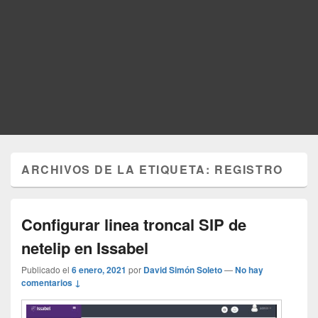
ARCHIVOS DE LA ETIQUETA:
REGISTRO
Configurar linea troncal SIP de
netelip en Issabel
Publicado el
6 enero, 2021
por
David Simón Soleto
—
No hay
comentarios ↓