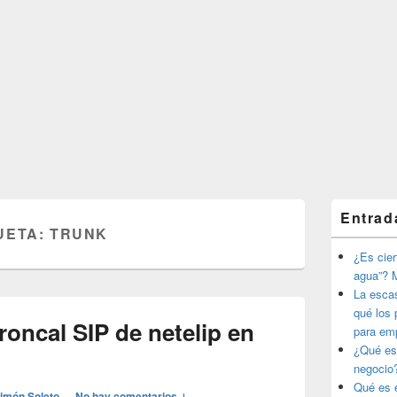
El
Entrad
área
UETA:
TRUNK
de
widget
¿Es ciert
barra
agua”? M
lateral
La esca
primaria
qué los 
roncal SIP de netelip en
para em
¿Qué es
negocio
Qué es e
imón Soleto
—
No hay comentarios ↓