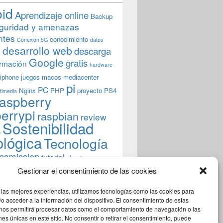
oid
Aprendizaje online
Backup
guridad y amenazas
ntes
conocimiento
Conexión 5G
datos
n
desarrollo web
descarga
Google
gratis
rmación
hardware
iphone
juegos
macos
mediacenter
pi
PC
Nginx
PHP
proyecto
PS4
timedia
aspberry
errypi
raspbian
review
Sostenibilidad
b
ológica
Tecnología
ansmission
tutorial
ubuntu server
indows
wordpress
xbmc
Gestionar el consentimiento de las cookies
 las mejores experiencias, utilizamos tecnologías como las cookies para
o acceder a la información del dispositivo. El consentimiento de estas
 nos permitirá procesar datos como el comportamiento de navegación o las
ones únicas en este sitio. No consentir o retirar el consentimiento, puede