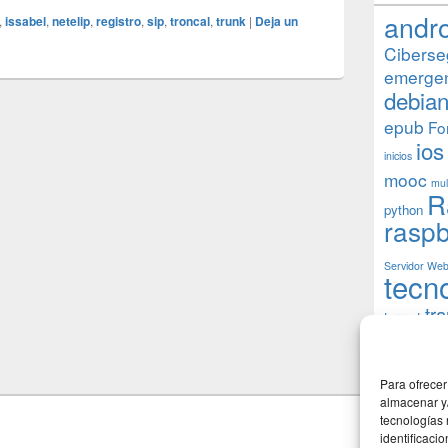
andr
,
issabel
,
netelip
,
registro
,
sip
,
troncal
,
trunk
|
Deja un
Ciberse
emerge
debia
epub
Fo
ios
inicios
mooc
mul
R
python
raspb
Servidor We
tecn
tr
torrent
W
usuarios
Para ofrecer
almacenar y/
tecnologías
identificaci