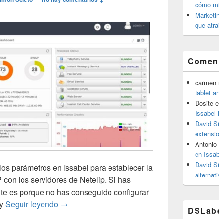
cómo mit
Marketin
que atra
Coment
carmen m
tablet a
Dosite
e
Issabel 
David S
extensio
Antonio
en Issab
David S
los parámetros en Issabel para establecer la
alternat
 con los servidores de Netelip. Si has
te es porque no has conseguido configurar
Configurar linea troncal SIP de netelip en Iss
 y
Seguir leyendo
→
DSLab