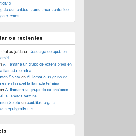
igarlo
g de contenidos: cómo crear contenido
iga clientes
arios recientes
iralles jorda
en
Descarga de epub en
ndroid.
n
Al llamar a un grupo de extensiones en
la llamada termina
imón Soleto
en
Al llamar a un grupo de
nes en Issabel la llamada termina
en
Al llamar a un grupo de extensiones
el la llamada termina
imón Soleto
en
epublibre.org: la
iva a epubgratis.me
abel
els