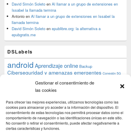
David Simón Soleto
en
Al llamar a un grupo de extensiones en
Issabel la llamada termina
Antonio
en
Al llamar a un grupo de extensiones en Issabel la
llamada termina
David Simón Soleto
en
epublibre.org: la alternativa a
epubgratis.me
DSLabels
android
Aprendizaje online
Backup
Ciberseguridad y amenazas emergentes
Conexión 5G
debian
desarrollo web
descarga
conocimiento
datos
Gestionar el consentimiento de
ios
Google
gratis
epub
Formación
iphone
hardware
inicios
las cookies
pi
mooc
PC
juegos
macos
mediacenter
Nginx
PHP
multimedia
Raspberry
raspberrypi
Para ofrecer las mejores experiencias, utilizamos tecnologías como las
proyecto
PS4
python
Sostenibilidad
cookies para almacenar y/o acceder a la información del dispositivo. El
raspbian
review
consentimiento de estas tecnologías nos permitirá procesar datos como el
Servidor Web
tecnológica
Tecnología
comportamiento de navegación o las identificaciones únicas en este sitio.
torrent
No consentir o retirar el consentimiento, puede afectar negativamente a
Windows
transmission
tutorial
ubuntu server
ciertas características y funciones.
usuarios