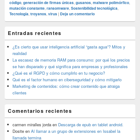
código
,
generación de firmas únicas
,
gusanos
,
malware polimórfico
,
mutación constante
,
ransomware
,
Sostenibilidad tecnológica
,
Tecnología
,
troyanos
,
virus
|
Deja un comentario
El
Entradas recientes
área
de
widget
¿Es cierto que usar inteligencia artificial “gasta agua”? Mitos y
barra
realidad
lateral
La escasez de memoria RAM para consumo: por qué los precios
primaria
se han disparado y qué significa para empresas y profesionales
¿Qué es el RGPD y cómo cumplirlo en tu negocio?
Qué es el factor humano en ciberseguridad y cómo mitigarlo
Marketing de contenidos: cómo crear contenido que atraiga
clientes
Comentarios recientes
carmen miralles jorda
en
Descarga de epub en tablet android.
Dosite
en
Al llamar a un grupo de extensiones en Issabel la
llamada termina