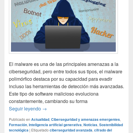
El malware es una de las principales amenazas a la
ciberseguridad, pero entre todos sus tipos, el malware
polimórfico destaca por su capacidad para evadir
incluso las herramientas de detección más avanzadas.
Este tipo de software malicioso evoluciona
constantemente, cambiando su forma
¿Qué es el malware polimórfico y por qué es 
Seguir leyendo
→
Publicado en
Actualidad
,
Ciberseguridad y amenazas emergentes
,
Formación
,
Inteligencia artificial generativa
,
Noticias
,
Sostenibilidad
tecnológica
|
Etiquetado
ciberseguridad avanzada
,
cifrado del