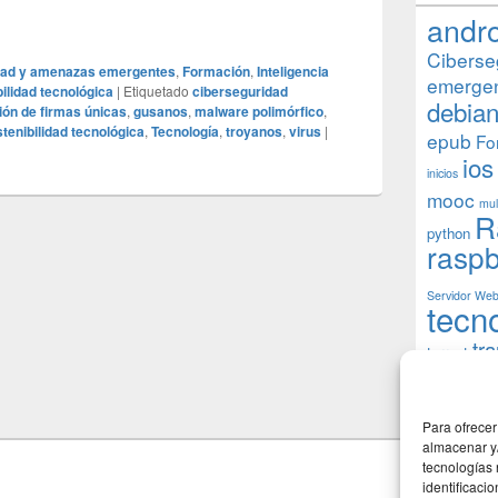
el malware polimórfico y por qué es tan difícil de detectar?
andr
Ciberse
dad y amenazas emergentes
,
Formación
,
Inteligencia
emerge
ilidad tecnológica
|
Etiquetado
ciberseguridad
debia
ón de firmas únicas
,
gusanos
,
malware polimórfico
,
tenibilidad tecnológica
,
Tecnología
,
troyanos
,
virus
|
epub
Fo
ios
inicios
mooc
mul
R
python
raspb
Servidor We
tecn
tr
torrent
W
usuarios
Para ofrecer
almacenar y/
tecnologías
identificaci