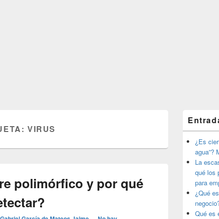
El
Entrad
área
UETA:
VIRUS
de
widget
¿Es ciert
barra
agua”? M
lateral
La esca
primaria
qué los 
re polimórfico y por qué
para em
¿Qué es
detectar?
negocio
Qué es e
Gabriel García de Mateos Jaime
—
No hay