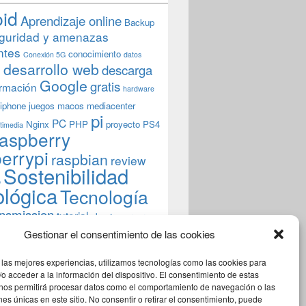
oid
Aprendizaje online
Backup
guridad y amenazas
ntes
conocimiento
Conexión 5G
datos
n
desarrollo web
descarga
Google
gratis
rmación
hardware
iphone
juegos
macos
mediacenter
pi
PC
Nginx
PHP
proyecto
PS4
timedia
aspberry
errypi
raspbian
review
Sostenibilidad
b
ológica
Tecnología
ansmission
tutorial
ubuntu server
indows
wordpress
xbmc
Gestionar el consentimiento de las cookies
 las mejores experiencias, utilizamos tecnologías como las cookies para
o acceder a la información del dispositivo. El consentimiento de estas
 nos permitirá procesar datos como el comportamiento de navegación o las
ones únicas en este sitio. No consentir o retirar el consentimiento, puede