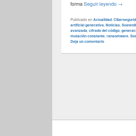
¿Qué es 
forma
Seguir leyendo
→
Publicado en
Actualidad
,
Ciberseguri
artificial generativa
,
Noticias
,
Sostenib
avanzada
,
cifrado del código
,
generaci
mutación constante
,
ransomware
,
Sos
Deja un comentario