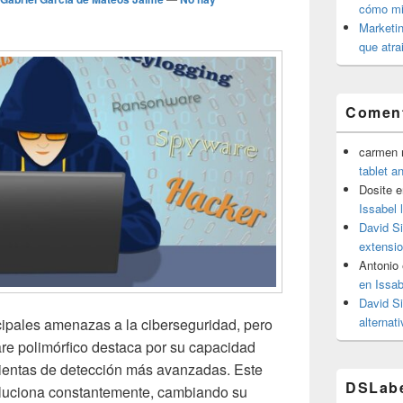
cómo mit
Marketin
que atra
Coment
carmen m
tablet a
Dosite
e
Issabel 
David S
extensio
Antonio
en Issab
David S
alternat
cipales amenazas a la ciberseguridad, pero
are polimórfico destaca por su capacidad
mientas de detección más avanzadas. Este
DSLab
oluciona constantemente, cambiando su