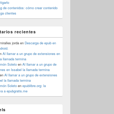
igarlo
g de contenidos: cómo crear contenido
iga clientes
arios recientes
iralles jorda
en
Descarga de epub en
ndroid.
n
Al llamar a un grupo de extensiones en
la llamada termina
imón Soleto
en
Al llamar a un grupo de
nes en Issabel la llamada termina
en
Al llamar a un grupo de extensiones
el la llamada termina
imón Soleto
en
epublibre.org: la
iva a epubgratis.me
els