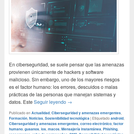
En ciberseguridad, se suele pensar que las amenazas
provienen únicamente de hackers y software
malicioso. Sin embargo, uno de los mayores riesgos
es el factor humano: los errores, descuidos o malas
prácticas de las personas que manejan sistemas y
Qué es el factor humano en cib
datos. Este
Seguir leyendo
→
Publicado en
Actualidad
,
Ciberseguridad y amenazas emergentes
,
Formación
,
Noticias
,
Sostenibilidad tecnológica
|
Etiquetado
android
,
Ciberseguridad y amenazas emergentes
,
correo electrónico
,
factor
humano
,
gusanos
,
ios
,
macos
,
Mensajería instantánea
,
Phishing
,