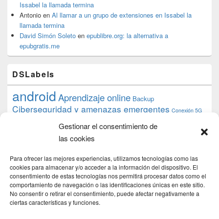
Issabel la llamada termina
Antonio
en
Al llamar a un grupo de extensiones en Issabel la
llamada termina
David Simón Soleto
en
epublibre.org: la alternativa a
epubgratis.me
DSLabels
android
Aprendizaje online
Backup
Ciberseguridad y amenazas emergentes
Conexión 5G
debian
desarrollo web
descarga
conocimiento
datos
Gestionar el consentimiento de
ios
Google
gratis
epub
Formación
iphone
hardware
inicios
las cookies
pi
mooc
PC
juegos
macos
mediacenter
Nginx
PHP
multimedia
Raspberry
raspberrypi
Para ofrecer las mejores experiencias, utilizamos tecnologías como las
proyecto
PS4
python
Sostenibilidad
cookies para almacenar y/o acceder a la información del dispositivo. El
raspbian
review
consentimiento de estas tecnologías nos permitirá procesar datos como el
Servidor Web
tecnológica
Tecnología
comportamiento de navegación o las identificaciones únicas en este sitio.
torrent
No consentir o retirar el consentimiento, puede afectar negativamente a
Windows
transmission
tutorial
ubuntu server
ciertas características y funciones.
usuarios
wordpress
xbmc