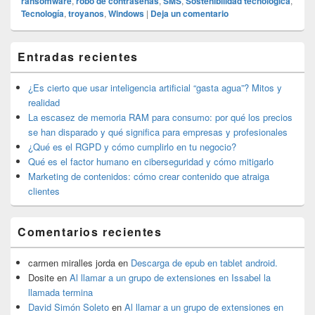
ransomware
,
robo de contraseñas
,
SMS
,
Sostenibilidad tecnológica
,
Tecnología
,
troyanos
,
Windows
|
Deja un comentario
El
Entradas recientes
área
de
widget
¿Es cierto que usar inteligencia artificial “gasta agua”? Mitos y
barra
realidad
lateral
La escasez de memoria RAM para consumo: por qué los precios
primaria
se han disparado y qué significa para empresas y profesionales
¿Qué es el RGPD y cómo cumplirlo en tu negocio?
Qué es el factor humano en ciberseguridad y cómo mitigarlo
Marketing de contenidos: cómo crear contenido que atraiga
clientes
Comentarios recientes
carmen miralles jorda
en
Descarga de epub en tablet android.
Dosite
en
Al llamar a un grupo de extensiones en Issabel la
llamada termina
David Simón Soleto
en
Al llamar a un grupo de extensiones en