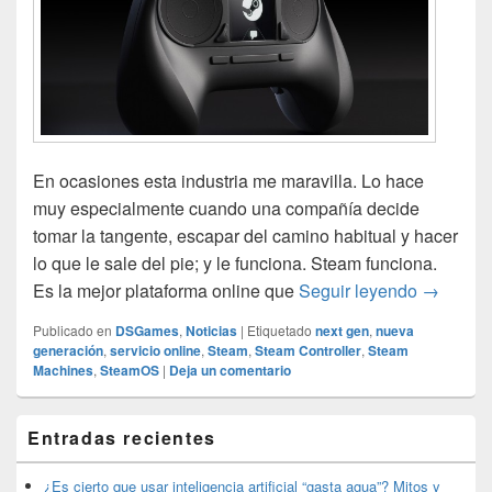
En ocasiones esta industria me maravilla. Lo hace
muy especialmente cuando una compañía decide
tomar la tangente, escapar del camino habitual y hacer
lo que le sale del pie; y le funciona. Steam funciona.
El tripl
Es la mejor plataforma online que
Seguir leyendo
→
Publicado en
DSGames
,
Noticias
|
Etiquetado
next gen
,
nueva
generación
,
servicio online
,
Steam
,
Steam Controller
,
Steam
Machines
,
SteamOS
|
Deja un comentario
El
Entradas recientes
área
de
widget
¿Es cierto que usar inteligencia artificial “gasta agua”? Mitos y