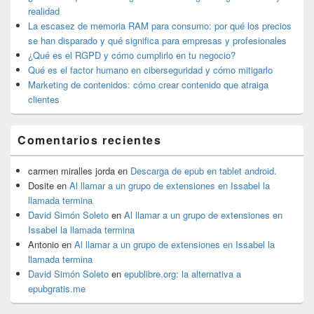
barra
realidad
lateral
La escasez de memoria RAM para consumo: por qué los precios
primaria
se han disparado y qué significa para empresas y profesionales
¿Qué es el RGPD y cómo cumplirlo en tu negocio?
Qué es el factor humano en ciberseguridad y cómo mitigarlo
Marketing de contenidos: cómo crear contenido que atraiga
clientes
Comentarios recientes
carmen miralles jorda
en
Descarga de epub en tablet android.
Dosite
en
Al llamar a un grupo de extensiones en Issabel la
llamada termina
David Simón Soleto
en
Al llamar a un grupo de extensiones en
Issabel la llamada termina
Antonio
en
Al llamar a un grupo de extensiones en Issabel la
llamada termina
David Simón Soleto
en
epublibre.org: la alternativa a
epubgratis.me