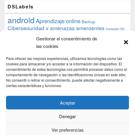
DSLabels
android
Aprendizaje online
Backup
Ciberseguridad y amenazas emergentes
Conexión 5G
debian
desarrollo web
descarga
conocimiento
datos
Gestionar el consentimiento de
ios
Google
gratis
epub
Formación
iphone
hardware
inicios
las cookies
pi
mooc
PC
juegos
macos
mediacenter
Nginx
PHP
multimedia
Raspberry
raspberrypi
Para ofrecer las mejores experiencias, utilizamos tecnologías como las
proyecto
PS4
python
Sostenibilidad
cookies para almacenar y/o acceder a la información del dispositivo. El
raspbian
review
consentimiento de estas tecnologías nos permitirá procesar datos como el
Servidor Web
tecnológica
Tecnología
comportamiento de navegación o las identificaciones únicas en este sitio.
torrent
No consentir o retirar el consentimiento, puede afectar negativamente a
Windows
transmission
tutorial
ubuntu server
ciertas características y funciones.
usuarios
wordpress
xbmc
Aceptar
Denegar
Copyright © 2026
DSLab
. Todos los Derechos Reservados.
Politica de cookies
Ver preferencias
Theme: Catch Box by
Catch Themes