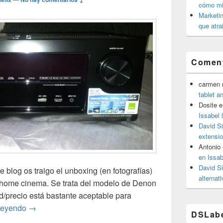
cómo mit
Marketin
que atra
Coment
carmen m
tablet a
Dosite
e
Issabel 
David S
extensio
Antonio
en Issab
David S
 blog os traigo el unboxing (en fotografías)
alternat
 home cinema. Se trata del modelo de Denon
/precio está bastante aceptable para
DENON AVR X2000: UNBOXING observa el contenido d
 leyendo
→
DSLab