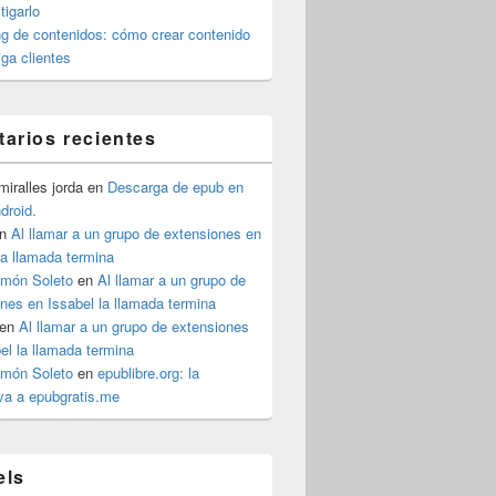
igarlo
g de contenidos: cómo crear contenido
iga clientes
arios recientes
iralles jorda
en
Descarga de epub en
ndroid.
n
Al llamar a un grupo de extensiones en
la llamada termina
imón Soleto
en
Al llamar a un grupo de
nes en Issabel la llamada termina
en
Al llamar a un grupo de extensiones
el la llamada termina
imón Soleto
en
epublibre.org: la
iva a epubgratis.me
e la caja
els