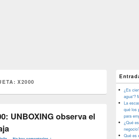
El
Entrad
área
UETA:
X2000
de
widget
¿Es ciert
barra
agua”? M
lateral
La esca
primaria
qué los 
0: UNBOXING observa el
para em
¿Qué es
aja
negocio
Qué es e
ielix
—
No hay comentarios ↓