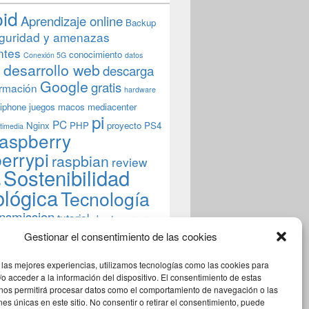
oid
Aprendizaje online
Backup
guridad y amenazas
ntes
conocimiento
Conexión 5G
datos
n
desarrollo web
descarga
Google
gratis
rmación
hardware
iphone
juegos
macos
mediacenter
pi
PC
Nginx
PHP
proyecto
PS4
timedia
aspberry
errypi
raspbian
review
Sostenibilidad
b
ológica
Tecnología
ansmission
tutorial
ubuntu server
indows
wordpress
xbmc
Gestionar el consentimiento de las cookies
 las mejores experiencias, utilizamos tecnologías como las cookies para
o acceder a la información del dispositivo. El consentimiento de estas
 nos permitirá procesar datos como el comportamiento de navegación o las
ones únicas en este sitio. No consentir o retirar el consentimiento, puede