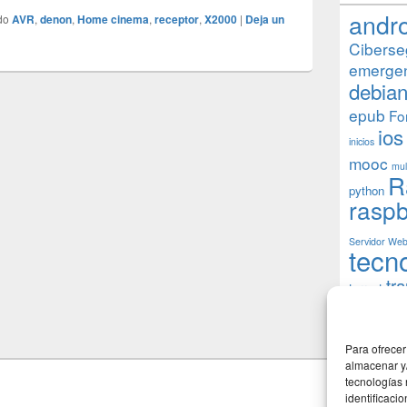
andr
do
AVR
,
denon
,
Home cinema
,
receptor
,
X2000
|
Deja un
Ciberse
emerge
debia
epub
Fo
ios
inicios
mooc
mul
R
python
raspb
Servidor We
tecn
tr
torrent
W
usuarios
Para ofrecer
almacenar y/
tecnologías
identificaci