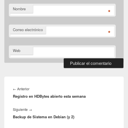
Nombre
*
Correo electrónico
*
Web
Navegación
de
Entrada
←
Anterior
entradas
Registro en HDBytes abierto esta semana
anterior:
Entrada
Siguiente
→
Backup de Sistema en Debian (y 2)
siguiente: