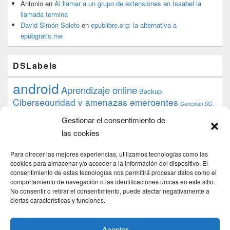
Antonio
en
Al llamar a un grupo de extensiones en Issabel la
llamada termina
David Simón Soleto
en
epublibre.org: la alternativa a
epubgratis.me
DSLabels
android
Aprendizaje online
Backup
Ciberseguridad y amenazas emergentes
Conexión 5G
debian
desarrollo web
descarga
conocimiento
datos
Gestionar el consentimiento de
ios
Google
gratis
epub
Formación
iphone
hardware
inicios
las cookies
pi
mooc
PC
juegos
macos
mediacenter
Nginx
PHP
multimedia
Raspberry
raspberrypi
Para ofrecer las mejores experiencias, utilizamos tecnologías como las
proyecto
PS4
python
Sostenibilidad
cookies para almacenar y/o acceder a la información del dispositivo. El
raspbian
review
consentimiento de estas tecnologías nos permitirá procesar datos como el
Servidor Web
tecnológica
Tecnología
comportamiento de navegación o las identificaciones únicas en este sitio.
torrent
No consentir o retirar el consentimiento, puede afectar negativamente a
Windows
transmission
tutorial
ubuntu server
ciertas características y funciones.
usuarios
wordpress
xbmc
Aceptar