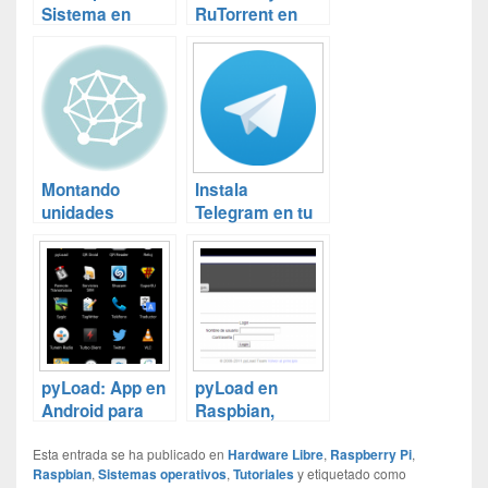
Sistema en
RuTorrent en
Debian (y 2)
Raspbian
Montando
Instala
unidades
Telegram en tu
remotas en
Raspberry Pi en
Debian
tres sencillos
pasos
(Raspbian)
pyLoad: App en
pyLoad en
Android para
Raspbian,
controlar tus
descarga
Esta entrada se ha publicado en
descargas
directa en tu
Hardware Libre
,
Raspberry Pi
,
Raspbian
,
Sistemas operativos
,
Tutoriales
y etiquetado como
RaspberryPi