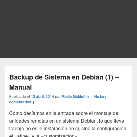
Backup de Sistema en Debian (1) –
Manual
Publicado el
12 abril, 2014
por
Moide McMuffin
—
No hay
comentarios ↓
Como decíamos en la entrada sobre el montaje de
unidades remotas en un sistema Debian, lo que lleva
trabajo no es la instalación en sí, sino la configuración,
el «afine» y la «customización».