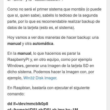
Como no será el primer sistema que montáis (o puede
que si, quien sabe), sabéis lo tedioso de la segunda
parte, por lo que es recomendable realizar backup de
datos de la tarjeta (esto es, el sistema).
Hoy vamos a ver dos maneras de hacer backup: una
manual
y otra
automática
.
En la
manual
, lo que hacemos es parar la
RaspberryPi y, en otro equipo, como por ejemplo
Windows, generar una imagen de la tarjeta SD en
dicho sistema. Podemos hacer la imagen con, por
ejemplo,
Win32 Disk Imager
.
En Raspbian, bastaría con ejecutar el siguiente
comando:
dd if=/dev/mmcblk0p8
of=/home/pi/DSLab/DSLab.img bs=1M