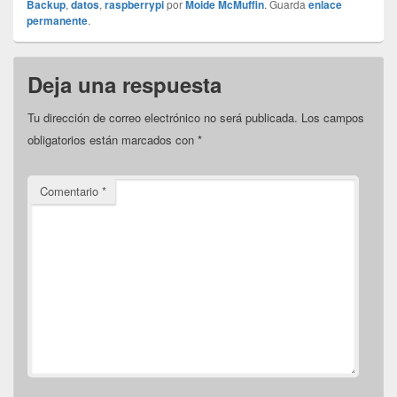
Backup
,
datos
,
raspberrypi
por
Moide McMuffin
. Guarda
enlace
permanente
.
Deja una respuesta
Tu dirección de correo electrónico no será publicada.
Los campos
obligatorios están marcados con
*
Comentario
*