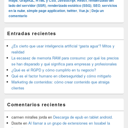
maps
,
GraphQL
,
HTML y CSS
,
JavaScript
,
React
,
renderizado del
lado del servidor (SSR)
,
renderizado estático (SSG)
,
SEO
,
servicios
en la nube
,
simple page application
,
twitter
,
Vue.js
|
Deja un
comentario
El
Entradas recientes
área
de
widget
¿Es cierto que usar inteligencia artificial “gasta agua”? Mitos y
barra
realidad
lateral
La escasez de memoria RAM para consumo: por qué los precios
primaria
se han disparado y qué significa para empresas y profesionales
¿Qué es el RGPD y cómo cumplirlo en tu negocio?
Qué es el factor humano en ciberseguridad y cómo mitigarlo
Marketing de contenidos: cómo crear contenido que atraiga
clientes
Comentarios recientes
carmen miralles jorda
en
Descarga de epub en tablet android.
Dosite
en
Al llamar a un grupo de extensiones en Issabel la