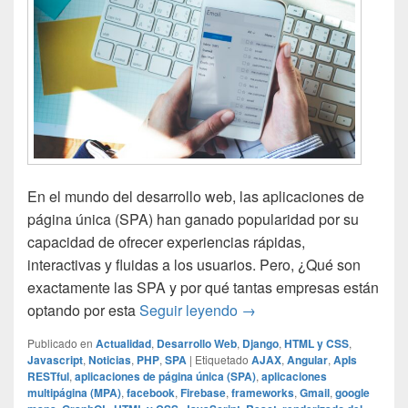
En el mundo del desarrollo web, las aplicaciones de
página única (SPA) han ganado popularidad por su
capacidad de ofrecer experiencias rápidas,
interactivas y fluidas a los usuarios. Pero, ¿Qué son
exactamente las SPA y por qué tantas empresas están
¿Qué es una aplicación d
optando por esta
Seguir leyendo
→
Publicado en
Actualidad
,
Desarrollo Web
,
Django
,
HTML y CSS
,
Javascript
,
Noticias
,
PHP
,
SPA
|
Etiquetado
AJAX
,
Angular
,
ApIs
RESTful
,
aplicaciones de página única (SPA)
,
aplicaciones
multipágina (MPA)
,
facebook
,
Firebase
,
frameworks
,
Gmail
,
google