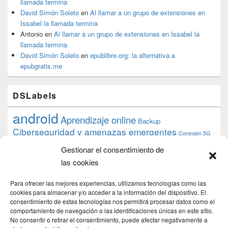
llamada termina
David Simón Soleto
en
Al llamar a un grupo de extensiones en
Issabel la llamada termina
Antonio
en
Al llamar a un grupo de extensiones en Issabel la
llamada termina
David Simón Soleto
en
epublibre.org: la alternativa a
epubgratis.me
DSLabels
android
Aprendizaje online
Backup
Ciberseguridad y amenazas emergentes
Conexión 5G
debian
desarrollo web
descarga
conocimiento
datos
Gestionar el consentimiento de
ios
Google
gratis
epub
Formación
iphone
hardware
inicios
las cookies
pi
mooc
PC
juegos
macos
mediacenter
Nginx
PHP
multimedia
Raspberry
raspberrypi
Para ofrecer las mejores experiencias, utilizamos tecnologías como las
proyecto
PS4
python
Sostenibilidad
cookies para almacenar y/o acceder a la información del dispositivo. El
raspbian
review
consentimiento de estas tecnologías nos permitirá procesar datos como el
Servidor Web
tecnológica
Tecnología
comportamiento de navegación o las identificaciones únicas en este sitio.
torrent
No consentir o retirar el consentimiento, puede afectar negativamente a
Windows
transmission
tutorial