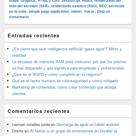
maps
,
GraphQL
,
HTML y CSS
,
JavaScript
,
React
,
renderizado del
lado del servidor (SSR)
,
renderizado estático (SSG)
,
SEO
,
servicios
en la nube
,
simple page application
,
twitter
,
Vue.js
|
Deja un
comentario
El
Entradas recientes
área
de
widget
¿Es cierto que usar inteligencia artificial “gasta agua”? Mitos y
barra
realidad
lateral
La escasez de memoria RAM para consumo: por qué los precios
primaria
se han disparado y qué significa para empresas y profesionales
¿Qué es el RGPD y cómo cumplirlo en tu negocio?
Qué es el factor humano en ciberseguridad y cómo mitigarlo
Marketing de contenidos: cómo crear contenido que atraiga
clientes
Comentarios recientes
carmen miralles jorda
en
Descarga de epub en tablet android.
Dosite
en
Al llamar a un grupo de extensiones en Issabel la