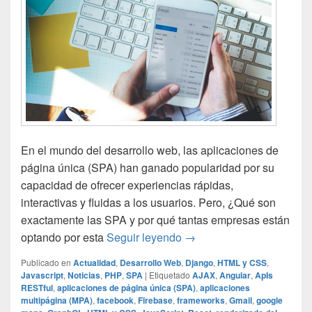
En el mundo del desarrollo web, las aplicaciones de
página única (SPA) han ganado popularidad por su
capacidad de ofrecer experiencias rápidas,
interactivas y fluidas a los usuarios. Pero, ¿Qué son
exactamente las SPA y por qué tantas empresas están
¿Qué es una aplicación d
optando por esta
Seguir leyendo
→
Publicado en
Actualidad
,
Desarrollo Web
,
Django
,
HTML y CSS
,
Javascript
,
Noticias
,
PHP
,
SPA
|
Etiquetado
AJAX
,
Angular
,
ApIs
RESTful
,
aplicaciones de página única (SPA)
,
aplicaciones
multipágina (MPA)
,
facebook
,
Firebase
,
frameworks
,
Gmail
,
google