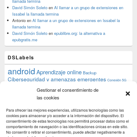
llamada termina
David Simón Soleto
en
Al llamar a un grupo de extensiones en
Issabel la llamada termina
Antonio
en
Al llamar a un grupo de extensiones en Issabel la
llamada termina
David Simón Soleto
en
epublibre.org: la alternativa a
epubgratis.me
DSLabels
android
Aprendizaje online
Backup
Ciberseguridad y amenazas emergentes
Conexión 5G
debian
desarrollo web
descarga
conocimiento
datos
Gestionar el consentimiento de
ios
Google
gratis
epub
Formación
iphone
hardware
inicios
las cookies
pi
mooc
PC
juegos
macos
mediacenter
Nginx
PHP
multimedia
Raspberry
raspberrypi
Para ofrecer las mejores experiencias, utilizamos tecnologías como las
proyecto
PS4
python
Sostenibilidad
cookies para almacenar y/o acceder a la información del dispositivo. El
raspbian
review
consentimiento de estas tecnologías nos permitirá procesar datos como el
Servidor Web
tecnológica
Tecnología
comportamiento de navegación o las identificaciones únicas en este sitio.
torrent
No consentir o retirar el consentimiento, puede afectar negativamente a
Windows
transmission
tutorial