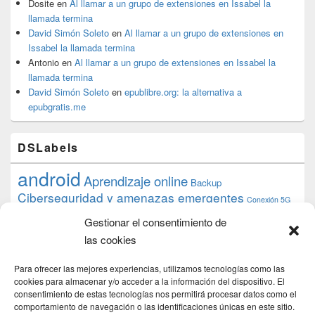
Dosite
en
Al llamar a un grupo de extensiones en Issabel la
llamada termina
David Simón Soleto
en
Al llamar a un grupo de extensiones en
Issabel la llamada termina
Antonio
en
Al llamar a un grupo de extensiones en Issabel la
llamada termina
David Simón Soleto
en
epublibre.org: la alternativa a
epubgratis.me
DSLabels
android
Aprendizaje online
Backup
Ciberseguridad y amenazas emergentes
Conexión 5G
debian
desarrollo web
descarga
conocimiento
datos
Gestionar el consentimiento de
ios
Google
gratis
epub
Formación
iphone
hardware
inicios
las cookies
pi
mooc
PC
juegos
macos
mediacenter
Nginx
PHP
multimedia
Raspberry
raspberrypi
Para ofrecer las mejores experiencias, utilizamos tecnologías como las
proyecto
PS4
python
Sostenibilidad
cookies para almacenar y/o acceder a la información del dispositivo. El
raspbian
review
consentimiento de estas tecnologías nos permitirá procesar datos como el
Servidor Web
tecnológica
Tecnología
comportamiento de navegación o las identificaciones únicas en este sitio.
torrent