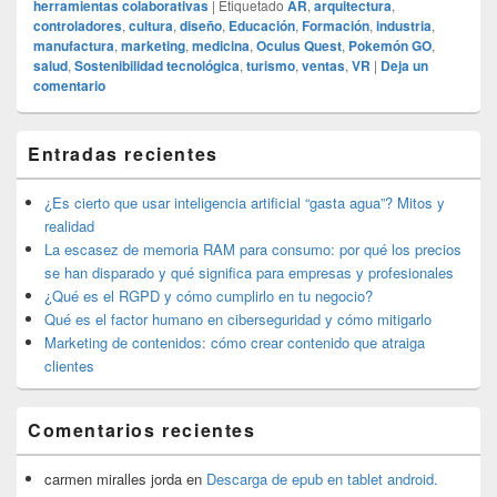
herramientas colaborativas
|
Etiquetado
AR
,
arquitectura
,
controladores
,
cultura
,
diseño
,
Educación
,
Formación
,
industria
,
manufactura
,
marketing
,
medicina
,
Oculus Quest
,
Pokemón GO
,
salud
,
Sostenibilidad tecnológica
,
turismo
,
ventas
,
VR
|
Deja un
comentario
El
Entradas recientes
área
de
widget
¿Es cierto que usar inteligencia artificial “gasta agua”? Mitos y
barra
realidad
lateral
La escasez de memoria RAM para consumo: por qué los precios
primaria
se han disparado y qué significa para empresas y profesionales
¿Qué es el RGPD y cómo cumplirlo en tu negocio?
Qué es el factor humano en ciberseguridad y cómo mitigarlo
Marketing de contenidos: cómo crear contenido que atraiga
clientes
Comentarios recientes
carmen miralles jorda
en
Descarga de epub en tablet android.