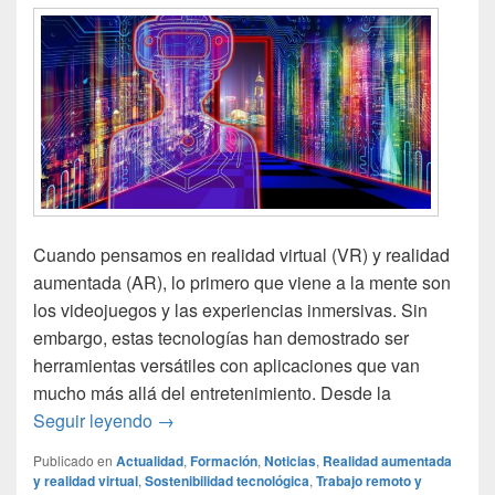
Cuando pensamos en realidad virtual (VR) y realidad
aumentada (AR), lo primero que viene a la mente son
los videojuegos y las experiencias inmersivas. Sin
embargo, estas tecnologías han demostrado ser
herramientas versátiles con aplicaciones que van
mucho más allá del entretenimiento. Desde la
Realidad virtual y aumentada: aplicaciones
Seguir leyendo
→
Publicado en
Actualidad
,
Formación
,
Noticias
,
Realidad aumentada
y realidad virtual
,
Sostenibilidad tecnológica
,
Trabajo remoto y