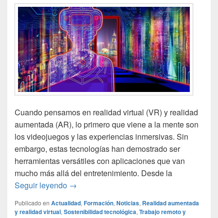
Cuando pensamos en realidad virtual (VR) y realidad
aumentada (AR), lo primero que viene a la mente son
los videojuegos y las experiencias inmersivas. Sin
embargo, estas tecnologías han demostrado ser
herramientas versátiles con aplicaciones que van
mucho más allá del entretenimiento. Desde la
Realidad virtual y aumentada: aplicaciones
Seguir leyendo
→
Publicado en
Actualidad
,
Formación
,
Noticias
,
Realidad aumentada
y realidad virtual
,
Sostenibilidad tecnológica
,
Trabajo remoto y