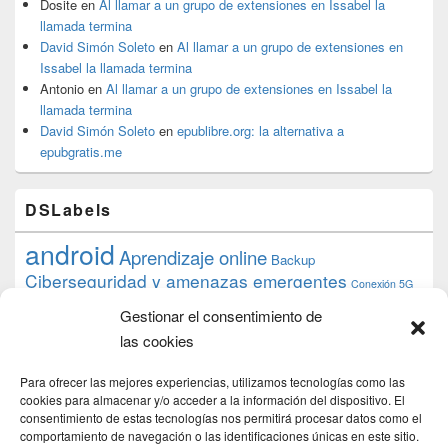
Dosite
en
Al llamar a un grupo de extensiones en Issabel la
llamada termina
David Simón Soleto
en
Al llamar a un grupo de extensiones en
Issabel la llamada termina
Antonio
en
Al llamar a un grupo de extensiones en Issabel la
llamada termina
David Simón Soleto
en
epublibre.org: la alternativa a
epubgratis.me
DSLabels
android
Aprendizaje online
Backup
Ciberseguridad y amenazas emergentes
Conexión 5G
debian
desarrollo web
descarga
conocimiento
datos
Gestionar el consentimiento de
ios
Google
gratis
epub
Formación
iphone
hardware
inicios
las cookies
pi
mooc
PC
juegos
macos
mediacenter
Nginx
PHP
multimedia
Raspberry
raspberrypi
Para ofrecer las mejores experiencias, utilizamos tecnologías como las
proyecto
PS4
python
Sostenibilidad
cookies para almacenar y/o acceder a la información del dispositivo. El
raspbian
review
consentimiento de estas tecnologías nos permitirá procesar datos como el
Servidor Web
tecnológica
Tecnología
comportamiento de navegación o las identificaciones únicas en este sitio.
torrent