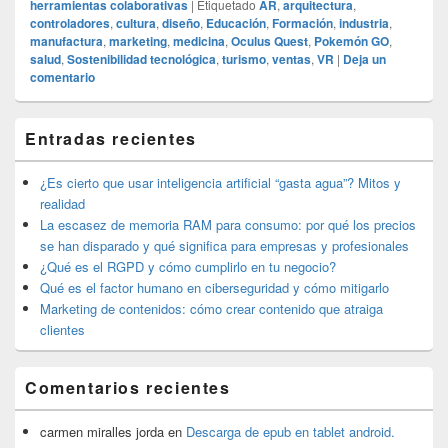
herramientas colaborativas
|
Etiquetado
AR
,
arquitectura
,
controladores
,
cultura
,
diseño
,
Educación
,
Formación
,
industria
,
manufactura
,
marketing
,
medicina
,
Oculus Quest
,
Pokemón GO
,
salud
,
Sostenibilidad tecnológica
,
turismo
,
ventas
,
VR
|
Deja un
comentario
El
Entradas recientes
área
de
widget
¿Es cierto que usar inteligencia artificial “gasta agua”? Mitos y
barra
realidad
lateral
La escasez de memoria RAM para consumo: por qué los precios
primaria
se han disparado y qué significa para empresas y profesionales
¿Qué es el RGPD y cómo cumplirlo en tu negocio?
Qué es el factor humano en ciberseguridad y cómo mitigarlo
Marketing de contenidos: cómo crear contenido que atraiga
clientes
Comentarios recientes
carmen miralles jorda
en
Descarga de epub en tablet android.