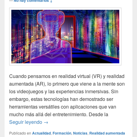
—
No hay comentarios ↓
Cuando pensamos en realidad virtual (VR) y realidad
aumentada (AR), lo primero que viene a la mente son
los videojuegos y las experiencias inmersivas. Sin
embargo, estas tecnologías han demostrado ser
herramientas versátiles con aplicaciones que van
mucho más allá del entretenimiento. Desde la
Realidad virtual y aumentada: aplicaciones
Seguir leyendo
→
Publicado en
Actualidad
,
Formación
,
Noticias
,
Realidad aumentada