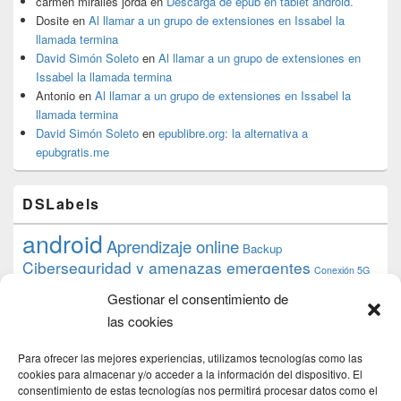
carmen miralles jorda
en
Descarga de epub en tablet android.
Dosite
en
Al llamar a un grupo de extensiones en Issabel la
llamada termina
David Simón Soleto
en
Al llamar a un grupo de extensiones en
Issabel la llamada termina
Antonio
en
Al llamar a un grupo de extensiones en Issabel la
llamada termina
David Simón Soleto
en
epublibre.org: la alternativa a
epubgratis.me
DSLabels
android
Aprendizaje online
Backup
Ciberseguridad y amenazas emergentes
Conexión 5G
debian
desarrollo web
descarga
conocimiento
datos
Gestionar el consentimiento de
ios
Google
gratis
epub
Formación
iphone
hardware
inicios
las cookies
pi
mooc
PC
juegos
macos
mediacenter
Nginx
PHP
multimedia
Raspberry
raspberrypi
Para ofrecer las mejores experiencias, utilizamos tecnologías como las
proyecto
PS4
python
Sostenibilidad
cookies para almacenar y/o acceder a la información del dispositivo. El
raspbian
review
consentimiento de estas tecnologías nos permitirá procesar datos como el
Servidor Web