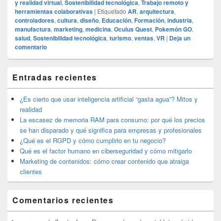
y realidad virtual
,
Sostenibilidad tecnológica
,
Trabajo remoto y
herramientas colaborativas
|
Etiquetado
AR
,
arquitectura
,
controladores
,
cultura
,
diseño
,
Educación
,
Formación
,
industria
,
manufactura
,
marketing
,
medicina
,
Oculus Quest
,
Pokemón GO
,
salud
,
Sostenibilidad tecnológica
,
turismo
,
ventas
,
VR
|
Deja un
comentario
El
Entradas recientes
área
de
widget
¿Es cierto que usar inteligencia artificial “gasta agua”? Mitos y
barra
realidad
lateral
La escasez de memoria RAM para consumo: por qué los precios
primaria
se han disparado y qué significa para empresas y profesionales
¿Qué es el RGPD y cómo cumplirlo en tu negocio?
Qué es el factor humano en ciberseguridad y cómo mitigarlo
Marketing de contenidos: cómo crear contenido que atraiga
clientes
Comentarios recientes