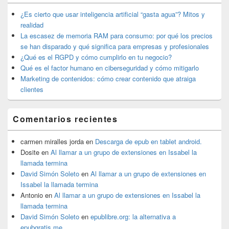
de
widget
¿Es cierto que usar inteligencia artificial “gasta agua”? Mitos y
barra
realidad
lateral
La escasez de memoria RAM para consumo: por qué los precios
primaria
se han disparado y qué significa para empresas y profesionales
¿Qué es el RGPD y cómo cumplirlo en tu negocio?
Qué es el factor humano en ciberseguridad y cómo mitigarlo
Marketing de contenidos: cómo crear contenido que atraiga
clientes
Comentarios recientes
carmen miralles jorda
en
Descarga de epub en tablet android.
Dosite
en
Al llamar a un grupo de extensiones en Issabel la
llamada termina
David Simón Soleto
en
Al llamar a un grupo de extensiones en
Issabel la llamada termina
Antonio
en
Al llamar a un grupo de extensiones en Issabel la
llamada termina
David Simón Soleto
en
epublibre.org: la alternativa a
epubgratis.me