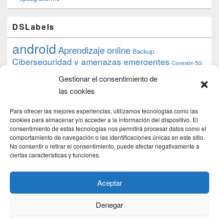
DSLabels
android
Aprendizaje online
Backup
Ciberseguridad y amenazas emergentes
Conexión 5G
debian
desarrollo web
descarga
conocimiento
datos
Gestionar el consentimiento de
ios
Google
gratis
epub
Formación
iphone
hardware
inicios
las cookies
pi
mooc
PC
juegos
macos
mediacenter
Nginx
PHP
multimedia
Raspberry
raspberrypi
Para ofrecer las mejores experiencias, utilizamos tecnologías como las
proyecto
PS4
python
Sostenibilidad
cookies para almacenar y/o acceder a la información del dispositivo. El
raspbian
review
consentimiento de estas tecnologías nos permitirá procesar datos como el
Servidor Web
tecnológica
Tecnología
comportamiento de navegación o las identificaciones únicas en este sitio.
torrent
No consentir o retirar el consentimiento, puede afectar negativamente a
Windows
transmission
tutorial
ubuntu server
ciertas características y funciones.
usuarios
wordpress
xbmc
Aceptar
Denegar