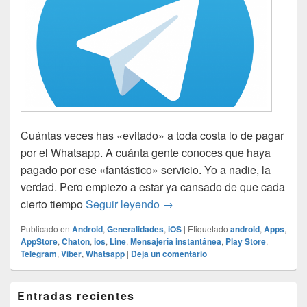
Cuántas veces has «evitado» a toda costa lo de pagar
por el Whatsapp. A cuánta gente conoces que haya
pagado por ese «fantástico» servicio. Yo a nadie, la
verdad. Pero empiezo a estar ya cansado de que cada
Telegram ¿Otra alternativa 
cierto tiempo
Seguir leyendo
→
Publicado en
Android
,
Generalidades
,
iOS
|
Etiquetado
android
,
Apps
,
AppStore
,
Chaton
,
ios
,
Line
,
Mensajería instantánea
,
Play Store
,
Telegram
,
Viber
,
Whatsapp
|
Deja un comentario
El
Entradas recientes
área