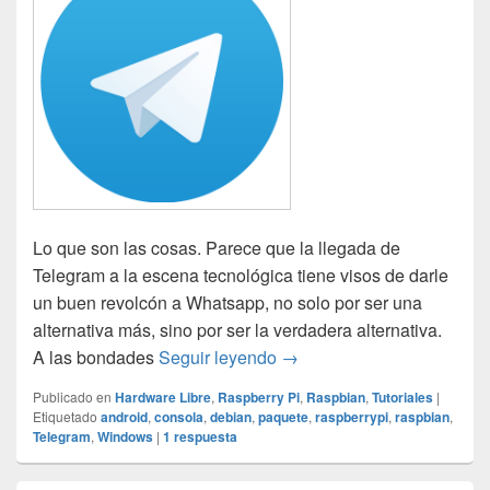
Lo que son las cosas. Parece que la llegada de
Telegram a la escena tecnológica tiene visos de darle
un buen revolcón a Whatsapp, no solo por ser una
alternativa más, sino por ser la verdadera alternativa.
Instala Telegram en tu Ras
A las bondades
Seguir leyendo
→
Publicado en
Hardware Libre
,
Raspberry Pi
,
Raspbian
,
Tutoriales
|
Etiquetado
android
,
consola
,
debian
,
paquete
,
raspberrypi
,
raspbian
,
Telegram
,
Windows
|
1
respuesta