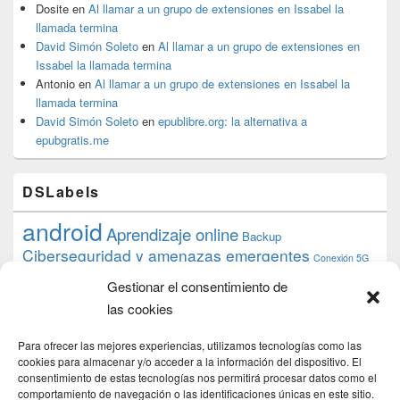
Dosite
en
Al llamar a un grupo de extensiones en Issabel la
llamada termina
David Simón Soleto
en
Al llamar a un grupo de extensiones en
Issabel la llamada termina
Antonio
en
Al llamar a un grupo de extensiones en Issabel la
llamada termina
David Simón Soleto
en
epublibre.org: la alternativa a
epubgratis.me
DSLabels
android
Aprendizaje online
Backup
Ciberseguridad y amenazas emergentes
Conexión 5G
debian
desarrollo web
descarga
conocimiento
datos
Gestionar el consentimiento de
ios
Google
gratis
epub
Formación
iphone
hardware
inicios
las cookies
pi
mooc
PC
juegos
macos
mediacenter
Nginx
PHP
multimedia
Raspberry
raspberrypi
Para ofrecer las mejores experiencias, utilizamos tecnologías como las
proyecto
PS4
python
Sostenibilidad
cookies para almacenar y/o acceder a la información del dispositivo. El
raspbian
review
consentimiento de estas tecnologías nos permitirá procesar datos como el
Servidor Web
tecnológica
Tecnología
comportamiento de navegación o las identificaciones únicas en este sitio.