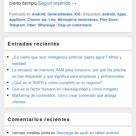
Telegram ¿Otra alternativa 
cierto tiempo
Seguir leyendo
→
Publicado en
Android
,
Generalidades
,
iOS
|
Etiquetado
android
,
Apps
,
AppStore
,
Chaton
,
ios
,
Line
,
Mensajería instantánea
,
Play Store
,
Telegram
,
Viber
,
Whatsapp
|
Deja un comentario
El
Entradas recientes
área
de
widget
¿Es cierto que usar inteligencia artificial “gasta agua”? Mitos y
barra
realidad
lateral
La escasez de memoria RAM para consumo: por qué los precios
primaria
se han disparado y qué significa para empresas y profesionales
¿Qué es el RGPD y cómo cumplirlo en tu negocio?
Qué es el factor humano en ciberseguridad y cómo mitigarlo
Marketing de contenidos: cómo crear contenido que atraiga
clientes
Comentarios recientes
carmen miralles jorda
en
Descarga de epub en tablet android.