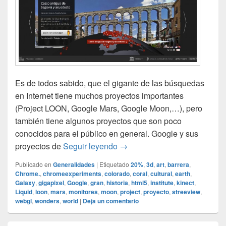
Es de todos sabido, que el gigante de las búsquedas
en Internet tiene muchos proyectos importantes
(Project LOON, Google Mars, Google Moon,…), pero
también tiene algunos proyectos que son poco
conocidos para el público en general. Google y sus
Google y sus proyectos
proyectos de
Seguir leyendo
→
Publicado en
Generalidades
|
Etiquetado
20%
,
3d
,
art
,
barrera
,
Chrome.
,
chromeexperiments
,
colorado
,
coral
,
cultural
,
earth
,
Galaxy
,
gigapixel
,
Google
,
gran
,
historia
,
html5
,
institute
,
kinect
,
Liquid
,
loon
,
mars
,
monitores
,
moon
,
project
,
proyecto
,
streeview
,
webgl
,
wonders
,
world
|
Deja un comentario
El