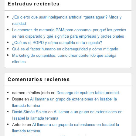
Entradas recientes
área
de
widget
¿Es cierto que usar inteligencia artificial “gasta agua”? Mitos y
barra
realidad
lateral
La escasez de memoria RAM para consumo: por qué los precios
primaria
se han disparado y qué significa para empresas y profesionales
¿Qué es el RGPD y cómo cumplirlo en tu negocio?
Qué es el factor humano en ciberseguridad y cómo mitigarlo
Marketing de contenidos: cómo crear contenido que atraiga
clientes
Comentarios recientes
carmen miralles jorda
en
Descarga de epub en tablet android.
Dosite
en
Al llamar a un grupo de extensiones en Issabel la
llamada termina
David Simón Soleto
en
Al llamar a un grupo de extensiones en
Issabel la llamada termina
Antonio
en
Al llamar a un grupo de extensiones en Issabel la
llamada termina