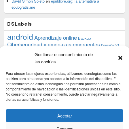
David Simón Soleto
en
epublibre.org: la alternativa a
epubgratis.me
DSLabels
android
Aprendizaje online
Backup
Ciberseguridad y amenazas emergentes
Conexión 5G
debian
desarrollo web
descarga
conocimiento
datos
Gestionar el consentimiento de
ios
Google
gratis
epub
Formación
iphone
hardware
inicios
las cookies
pi
mooc
PC
juegos
macos
mediacenter
Nginx
PHP
multimedia
Raspberry
raspberrypi
Para ofrecer las mejores experiencias, utilizamos tecnologías como las
proyecto
PS4
python
Sostenibilidad
cookies para almacenar y/o acceder a la información del dispositivo. El
raspbian
review
consentimiento de estas tecnologías nos permitirá procesar datos como el
Servidor Web
tecnológica
Tecnología
comportamiento de navegación o las identificaciones únicas en este sitio.
torrent
No consentir o retirar el consentimiento, puede afectar negativamente a
Windows
transmission
tutorial
ubuntu server
ciertas características y funciones.
usuarios
wordpress
xbmc
Aceptar
Denegar