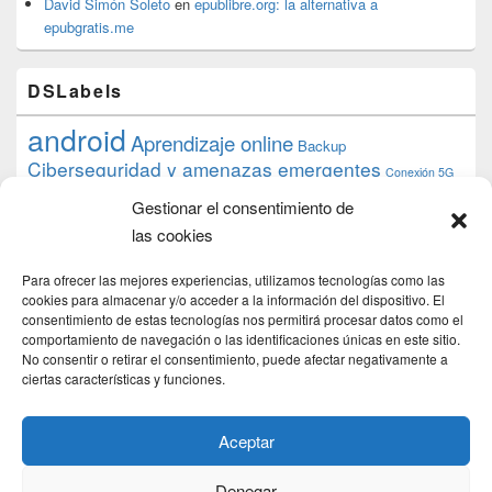
David Simón Soleto
en
epublibre.org: la alternativa a
epubgratis.me
DSLabels
android
Aprendizaje online
Backup
Ciberseguridad y amenazas emergentes
Conexión 5G
debian
desarrollo web
descarga
conocimiento
datos
Gestionar el consentimiento de
ios
Google
gratis
epub
Formación
iphone
hardware
inicios
las cookies
pi
mooc
PC
juegos
macos
mediacenter
Nginx
PHP
multimedia
Raspberry
raspberrypi
Para ofrecer las mejores experiencias, utilizamos tecnologías como las
proyecto
PS4
python
Sostenibilidad
cookies para almacenar y/o acceder a la información del dispositivo. El
raspbian
review
consentimiento de estas tecnologías nos permitirá procesar datos como el
Servidor Web
tecnológica
Tecnología
comportamiento de navegación o las identificaciones únicas en este sitio.
torrent
No consentir o retirar el consentimiento, puede afectar negativamente a
Windows
transmission
tutorial
ubuntu server
ciertas características y funciones.
usuarios
wordpress
xbmc
Aceptar
Denegar