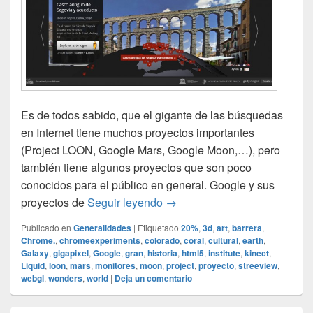
Es de todos sabido, que el gigante de las búsquedas
en Internet tiene muchos proyectos importantes
(Project LOON, Google Mars, Google Moon,…), pero
también tiene algunos proyectos que son poco
conocidos para el público en general. Google y sus
Google y sus proyectos
proyectos de
Seguir leyendo
→
Publicado en
Generalidades
|
Etiquetado
20%
,
3d
,
art
,
barrera
,
Chrome.
,
chromeexperiments
,
colorado
,
coral
,
cultural
,
earth
,
Galaxy
,
gigapixel
,
Google
,
gran
,
historia
,
html5
,
institute
,
kinect
,
Liquid
,
loon
,
mars
,
monitores
,
moon
,
project
,
proyecto
,
streeview
,
webgl
,
wonders
,
world
|
Deja un comentario
El