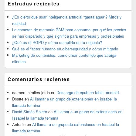
Entradas recientes
área
de
widget
¿Es cierto que usar inteligencia artificial “gasta agua”? Mitos y
barra
realidad
lateral
La escasez de memoria RAM para consumo: por qué los precios
primaria
se han disparado y qué significa para empresas y profesionales
¿Qué es el RGPD y cómo cumplirlo en tu negocio?
Qué es el factor humano en ciberseguridad y cómo mitigarlo
Marketing de contenidos: cómo crear contenido que atraiga
clientes
Comentarios recientes
carmen miralles jorda
en
Descarga de epub en tablet android.
Dosite
en
Al llamar a un grupo de extensiones en Issabel la
llamada termina
David Simón Soleto
en
Al llamar a un grupo de extensiones en
Issabel la llamada termina
Antonio
en
Al llamar a un grupo de extensiones en Issabel la
llamada termina