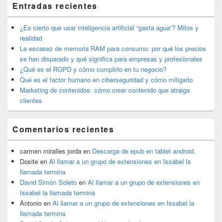
Entradas recientes
área
de
widget
¿Es cierto que usar inteligencia artificial “gasta agua”? Mitos y
barra
realidad
lateral
La escasez de memoria RAM para consumo: por qué los precios
primaria
se han disparado y qué significa para empresas y profesionales
¿Qué es el RGPD y cómo cumplirlo en tu negocio?
Qué es el factor humano en ciberseguridad y cómo mitigarlo
Marketing de contenidos: cómo crear contenido que atraiga
clientes
Comentarios recientes
carmen miralles jorda
en
Descarga de epub en tablet android.
Dosite
en
Al llamar a un grupo de extensiones en Issabel la
llamada termina
David Simón Soleto
en
Al llamar a un grupo de extensiones en
Issabel la llamada termina
Antonio
en
Al llamar a un grupo de extensiones en Issabel la
llamada termina