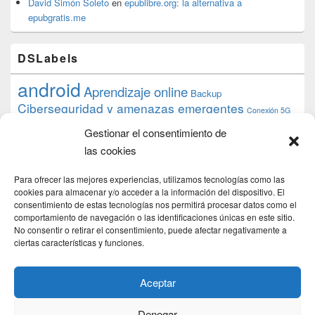
David Simón Soleto
en
epublibre.org: la alternativa a
epubgratis.me
DSLabels
android
Aprendizaje online
Backup
Ciberseguridad y amenazas emergentes
Conexión 5G
debian
desarrollo web
descarga
conocimiento
datos
Gestionar el consentimiento de
ios
Google
gratis
epub
Formación
iphone
hardware
inicios
las cookies
pi
mooc
PC
juegos
macos
mediacenter
Nginx
PHP
multimedia
Raspberry
raspberrypi
Para ofrecer las mejores experiencias, utilizamos tecnologías como las
proyecto
PS4
python
Sostenibilidad
cookies para almacenar y/o acceder a la información del dispositivo. El
raspbian
review
consentimiento de estas tecnologías nos permitirá procesar datos como el
Servidor Web
tecnológica
Tecnología
comportamiento de navegación o las identificaciones únicas en este sitio.
torrent
No consentir o retirar el consentimiento, puede afectar negativamente a
Windows
transmission
tutorial
ubuntu server
ciertas características y funciones.
usuarios
wordpress
xbmc
Aceptar
Denegar