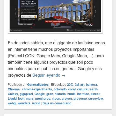
Es de todos sabido, que el gigante de las búsquedas
en Internet tiene muchos proyectos importantes
(Project LOON, Google Mars, Google Moon,…), pero
también tiene algunos proyectos que son poco
conocidos para el público en general. Google y sus
Google y sus proyectos
proyectos de
Seguir leyendo
→
Publicado en
Generalidades
|
Etiquetado
20%
,
3d
,
art
,
barrera
,
Chrome.
,
chromeexperiments
,
colorado
,
coral
,
cultural
,
earth
,
Galaxy
,
gigapixel
,
Google
,
gran
,
historia
,
html5
,
institute
,
kinect
,
Liquid
,
loon
,
mars
,
monitores
,
moon
,
project
,
proyecto
,
streeview
,
webgl
,
wonders
,
world
|
Deja un comentario
El