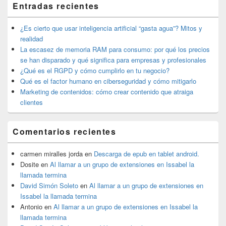
Entradas recientes
área
de
widget
¿Es cierto que usar inteligencia artificial “gasta agua”? Mitos y
barra
realidad
lateral
La escasez de memoria RAM para consumo: por qué los precios
primaria
se han disparado y qué significa para empresas y profesionales
¿Qué es el RGPD y cómo cumplirlo en tu negocio?
Qué es el factor humano en ciberseguridad y cómo mitigarlo
Marketing de contenidos: cómo crear contenido que atraiga
clientes
Comentarios recientes
carmen miralles jorda
en
Descarga de epub en tablet android.
Dosite
en
Al llamar a un grupo de extensiones en Issabel la
llamada termina
David Simón Soleto
en
Al llamar a un grupo de extensiones en
Issabel la llamada termina
Antonio
en
Al llamar a un grupo de extensiones en Issabel la
llamada termina