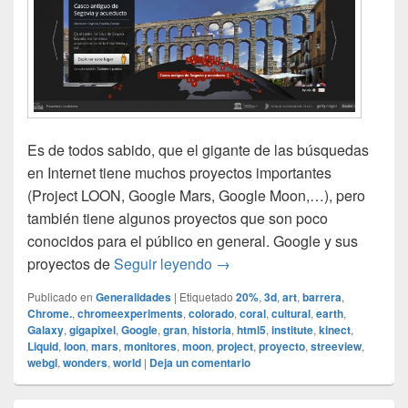
Es de todos sabido, que el gigante de las búsquedas
en Internet tiene muchos proyectos importantes
(Project LOON, Google Mars, Google Moon,…), pero
también tiene algunos proyectos que son poco
conocidos para el público en general. Google y sus
Google y sus proyectos
proyectos de
Seguir leyendo
→
Publicado en
Generalidades
|
Etiquetado
20%
,
3d
,
art
,
barrera
,
Chrome.
,
chromeexperiments
,
colorado
,
coral
,
cultural
,
earth
,
Galaxy
,
gigapixel
,
Google
,
gran
,
historia
,
html5
,
institute
,
kinect
,
Liquid
,
loon
,
mars
,
monitores
,
moon
,
project
,
proyecto
,
streeview
,
webgl
,
wonders
,
world
|
Deja un comentario
El