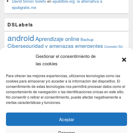
David Simón Soleto
en
epublibre.org: la alternativa a
epubgratis.me
DSLabels
android
Aprendizaje online
Backup
Ciberseguridad y amenazas emergentes
Conexión 5G
debian
desarrollo web
descarga
conocimiento
datos
Gestionar el consentimiento de
ios
Google
gratis
epub
Formación
iphone
hardware
inicios
las cookies
pi
mooc
PC
juegos
macos
mediacenter
Nginx
PHP
multimedia
Raspberry
raspberrypi
Para ofrecer las mejores experiencias, utilizamos tecnologías como las
proyecto
PS4
python
Sostenibilidad
cookies para almacenar y/o acceder a la información del dispositivo. El
raspbian
review
consentimiento de estas tecnologías nos permitirá procesar datos como el
Servidor Web
tecnológica
Tecnología
comportamiento de navegación o las identificaciones únicas en este sitio.
torrent
No consentir o retirar el consentimiento, puede afectar negativamente a
Windows
transmission
tutorial
ubuntu server
ciertas características y funciones.
usuarios
wordpress
xbmc
Aceptar
Denegar