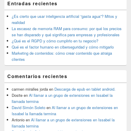
Entradas recientes
área
de
widget
¿Es cierto que usar inteligencia artificial “gasta agua”? Mitos y
barra
realidad
lateral
La escasez de memoria RAM para consumo: por qué los precios
primaria
se han disparado y qué significa para empresas y profesionales
¿Qué es el RGPD y cómo cumplirlo en tu negocio?
Qué es el factor humano en ciberseguridad y cómo mitigarlo
Marketing de contenidos: cómo crear contenido que atraiga
clientes
Comentarios recientes
carmen miralles jorda
en
Descarga de epub en tablet android.
Dosite
en
Al llamar a un grupo de extensiones en Issabel la
llamada termina
David Simón Soleto
en
Al llamar a un grupo de extensiones en
Issabel la llamada termina
Antonio
en
Al llamar a un grupo de extensiones en Issabel la
llamada termina