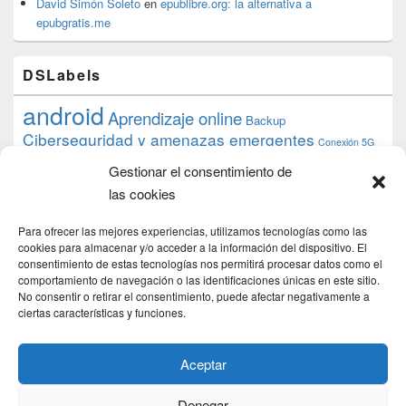
David Simón Soleto
en
epublibre.org: la alternativa a
epubgratis.me
DSLabels
android
Aprendizaje online
Backup
Ciberseguridad y amenazas emergentes
Conexión 5G
debian
desarrollo web
descarga
conocimiento
datos
Gestionar el consentimiento de
ios
Google
gratis
epub
Formación
iphone
hardware
inicios
las cookies
pi
mooc
PC
juegos
macos
mediacenter
Nginx
PHP
multimedia
Raspberry
raspberrypi
Para ofrecer las mejores experiencias, utilizamos tecnologías como las
proyecto
PS4
python
Sostenibilidad
cookies para almacenar y/o acceder a la información del dispositivo. El
raspbian
review
consentimiento de estas tecnologías nos permitirá procesar datos como el
Servidor Web
tecnológica
Tecnología
comportamiento de navegación o las identificaciones únicas en este sitio.
torrent
No consentir o retirar el consentimiento, puede afectar negativamente a
Windows
transmission
tutorial
ubuntu server
ciertas características y funciones.
usuarios
wordpress
xbmc
Aceptar
Denegar