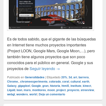
Es de todos sabido, que el gigante de las búsquedas
en Internet tiene muchos proyectos importantes
(Project LOON, Google Mars, Google Moon,…), pero
también tiene algunos proyectos que son poco
conocidos para el público en general. Google y sus
Google y sus proyectos
proyectos de
Seguir leyendo
→
Publicado en
Generalidades
|
Etiquetado
20%
,
3d
,
art
,
barrera
,
Chrome.
,
chromeexperiments
,
colorado
,
coral
,
cultural
,
earth
,
Galaxy
,
gigapixel
,
Google
,
gran
,
historia
,
html5
,
institute
,
kinect
,
Liquid
,
loon
,
mars
,
monitores
,
moon
,
project
,
proyecto
,
streeview
,
webgl
,
wonders
,
world
|
Deja un comentario
El